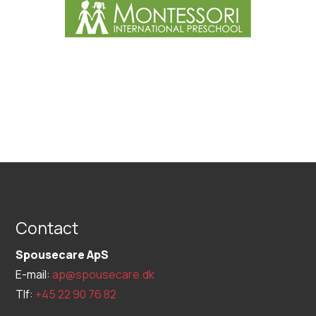
Contact
Spousecare ApS
E-mail:
ap@spousecare.dk
Tlf:
+45 22 90 76 82