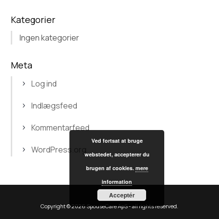
Kategorier
Ingen kategorier
Meta
Log ind
Indlægsfeed
Kommentarfeed
Ved fortsat at bruge
WordPress.org
webstedet, accepterer du
brugen af cookies.
mere
information
Acceptér
Copyright © 2026
SpouseCare ApS
- all rights reserved.